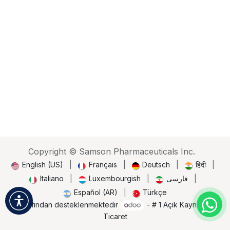
Copyright © Samson Pharmaceuticals Inc.
English (US)
|
Français
|
Deutsch
|
हिंदी
|
Italiano
|
Luxembourgish
|
فارسی
|
Español (AR)
|
Türkçe
Tarafından desteklenmektedir
- # 1
Açık Kaynak E-
Ticaret