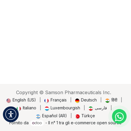
Copyright © Samson Pharmaceuticals Inc.
English (US)
|
Français
|
Deutsch
|
हिंदी
|
Italiano
|
Luxembourgish
|
فارسی
|
Español (AR)
|
Türkçe
Fornito da
- Il n° 1 tra gli
e-commerce open source