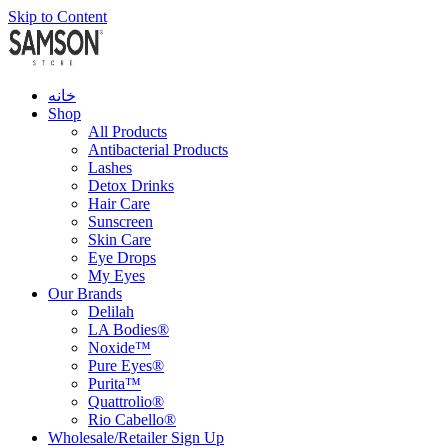
Skip to Content
خانه
Shop
All Products
Antibacterial Products
Lashes
Detox Drinks
Hair Care
Sunscreen
Skin Care
Eye Drops
My Eyes
Our Brands
Delilah
LA Bodies®
Noxide™
Pure Eyes®
Purita™
Quattrolio®
Rio Cabello®
Wholesale/Retailer Sign Up