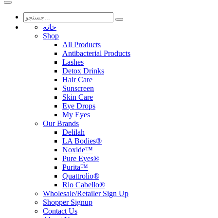
خانه
Shop
All Products
Antibacterial Products
Lashes
Detox Drinks
Hair Care
Sunscreen
Skin Care
Eye Drops
My Eyes
Our Brands
Delilah
LA Bodies®
Noxide™
Pure Eyes®
Purita™
Quattrolio®
Rio Cabello®
Wholesale/Retailer Sign Up
Shopper Signup
Contact Us