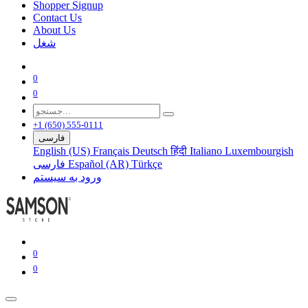
Shopper Signup
Contact Us
About Us
شغل
0
0
+1 (650) 555-0111
فارسی
English (US)
Français
Deutsch
हिंदी
Italiano
Luxembourgish
Türkçe
Español (AR)
فارسی
ورود به سیستم
0
0